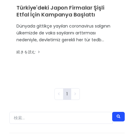
グローバル保証
Türkiye'deki Japon Firmalar Şişli
政府機関
Etfal İçin Kampanya Başlattı
ビレジャーアシスタント
その他のセクター
Dünyada gittikçe yayılan coronavirus salgının
ülkemizde de vaka sayılarını arttırması
nedeniyle, devletimiz gerekli her tür tedb…
続きを読む
1