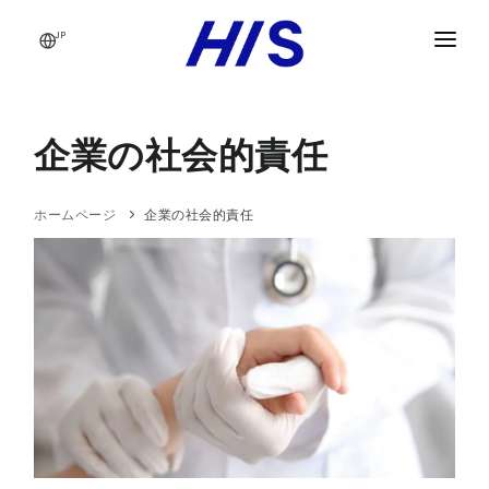
JP
クイックメニュー
法人向け旅行サービス
企業の社会的責任
出張者
ソリューション
ホームページ
企業の社会的責任
ビジネス旅行経験
企業規模別ソリューション
会議・イベント管理
トラベラーケア
中小企業および中規模企業
会社概要
旅行マネージャー
グローバル企業とホールディングス
ジャパンレールパス
旅行貯蓄プログラム
業界別ソリューション
JAPAN TRAVEL
旅行サービス
海事業界は
グローバルサプライヤーネットワーク
ブログ
繊維産業
上級管理職
建設業
通信