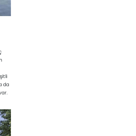
ç
n
itli
a da
var.