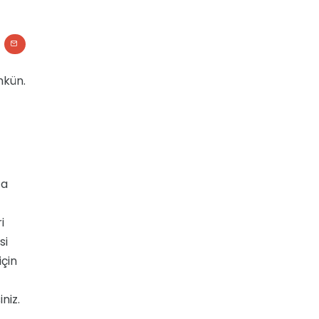
mkün.
ca
i
si
için
niz.