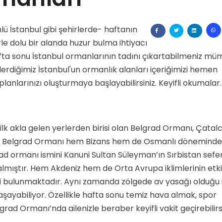
nlü İstanbul gibi şehirlerde- haftanın
le dolu bir alanda huzur bulma ihtiyacı
ta sonu İstanbul ormanlarının tadını çıkartabilmeniz mü
rlerdiğimiz İstanbul'un ormanlık alanları içeriğimizi hemen
lanlarınızı oluşturmaya başlayabilirsiniz. Keyifli okumalar.
lk akla gelen yerlerden birisi olan Belgrad Ormanı, Çatal
or. Belgrad Ormanı hem Bizans hem de Osmanlı döneminde
rad ormanı ismini Kanuni Sultan Süleyman’ın Sırbistan sefer
almıştır. Hem Akdeniz hem de Orta Avrupa iklimlerinin etki
di bulunmaktadır. Aynı zamanda zölgede av yasağı olduğu 
şayabiliyor. Özellikle hafta sonu temiz hava almak, spor
d Ormanı’nda ailenizle beraber keyifli vakit geçirebilirsi