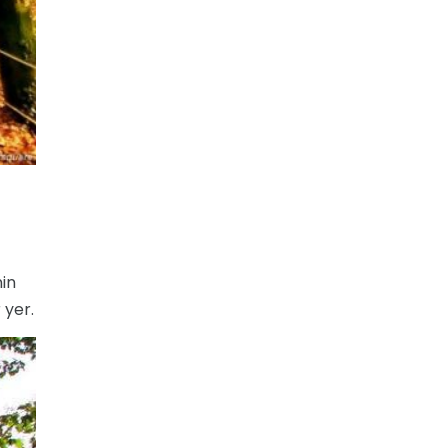
nin
 yer.