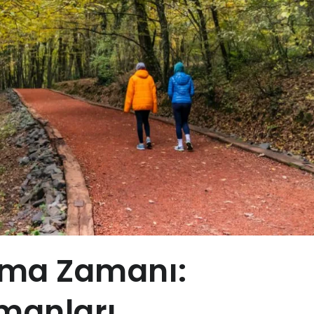
şma Zamanı:
rmanları