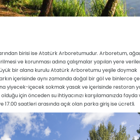
larından birisi ise Atatürk Arboretumudur. Arboretum, ağa
ştirilmesi ve korunması adına çalışmalar yapılan yere verile
büyük bir alana kurulu Atatürk Arboretumu yeşile doymak
rkın içerisinde aynı zamanda doğal bir göl ve binlerce çeş
na yiyecek-içecek sokmak yasak ve içerisinde restoran y
 olduğu için önceden su ihtiyacınızı karşılamanızda fayda 
 17.00 saatleri arasında açık olan parka giriş ise ücretli.