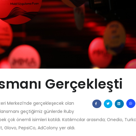
nsmanı Gerçekleşti
teri Merkezi’nde gerçekleşecek olan
n lansmanı geçtiğimiz günlerde Ruby
k çok önemli isimleri katıldı. Katılımcılar arasında; Onedio, Turkce
t, Glovo, PepsiCo, AdColony yer aldı.