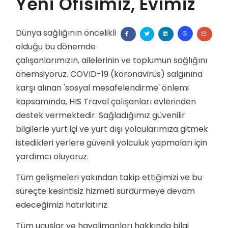
Yeni Ofisimiz, Evimiz
Global Garanti
Devlet Kurumları
Bleisure Assistant
Diğer Sektörler
Dünya sağlığının öncelikli
olduğu bu dönemde
çalışanlarımızın, ailelerinin ve toplumun sağlığını
önemsiyoruz. COVID-19 (koronavirüs) salgınına
karşı alınan 'sosyal mesafelendirme' önlemi
kapsamında, HIS Travel çalışanları evlerinden
destek vermektedir. Sağladığımız güvenilir
bilgilerle yurt içi ve yurt dışı yolcularımıza gitmek
istedikleri yerlere güvenli yolculuk yapmaları için
yardımcı oluyoruz.
Tüm gelişmeleri yakından takip ettiğimizi ve bu
süreçte kesintisiz hizmeti sürdürmeye devam
edeceğimizi hatırlatırız.
Tüm uçuşlar ve havalimanları hakkında bilgi