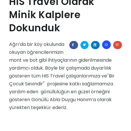
HIS Travel Olarak
Global Garanti
Devlet Kurumları
Minik Kalplere
Bleisure Assistant
Diğer Sektörler
Dokunduk
Ağrı’da bir köy okulunda
okuyan öğrencilerimizin
mont ve bot gibi ihtiyaçlarının giderilmesinde
yardımcı olduk. Böyle bir çalışmada duyarlılık
gösteren tüm HIS Travel çalışanlarımıza ve''Bir
Çocuk Sevindir'' projesine katkı sağlamamıza
yardım eden gönüllülüğün en güzel örneğini
gösteren Gönüllü Abla Duygu Hanım’a olarak
yürekten teşekkür ederiz.