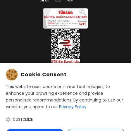
Cookie Consent
This website uses cookie or similar technologies, to
enhance your browsing experience and provide
Gizlilik Politikası
|
KVKK Başvuru
personalised recommendations. By continuing to use our
website, you agree to our
Privacy Policy
HIS Global web sitesinin tüm seyahat hizmetleri His
Uluslararası Turizm Sey. Acentası Ltd. Sti. tarafından
CUSTOMIZE
verilmektedir.