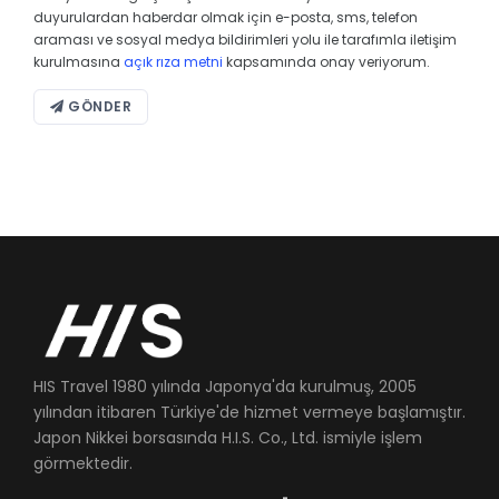
duyurulardan haberdar olmak için e-posta, sms, telefon
araması ve sosyal medya bildirimleri yolu ile tarafımla iletişim
kurulmasına
açık rıza metni
kapsamında onay veriyorum.
GÖNDER
HIS Travel 1980 yılında Japonya'da kurulmuş, 2005
yılından itibaren Türkiye'de hizmet vermeye başlamıştır.
Japon Nikkei borsasında H.I.S. Co., Ltd. ismiyle işlem
görmektedir.