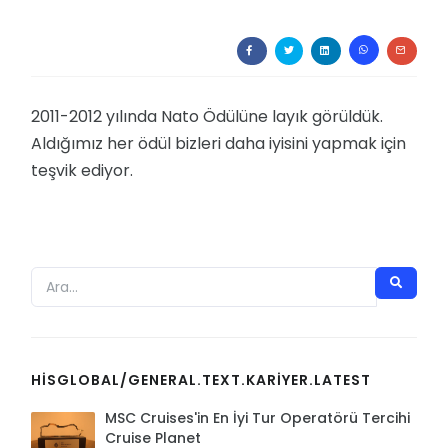
Global Garanti
Devlet Kurumları
Bleisure Assistant
Diğer Sektörler
2011-2012 yılında Nato Ödülüne layık görüldük.
Aldığımız her ödül bizleri daha iyisini yapmak için
teşvik ediyor.
HISGLOBAL/GENERAL.TEXT.KARIYER.LATEST
MSC Cruises'in En İyi Tur Operatörü Tercihi
Cruise Planet