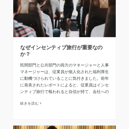
なぜインセンティブ旅行が重要なの
か？
民間部門と公共部門の両方のマネージャーと人事
マネージャーは、従業員が個人化された福利厚生
に動機づけられていることに気付きました。前年
に発表されたレポートによると、従業員はインセ
ンティブ旅行で報われると自信が持て、会社への
帰属意識が高まっています。 この記事では、従
続きを読む
業員のインセンティブ旅行の重要性と利…