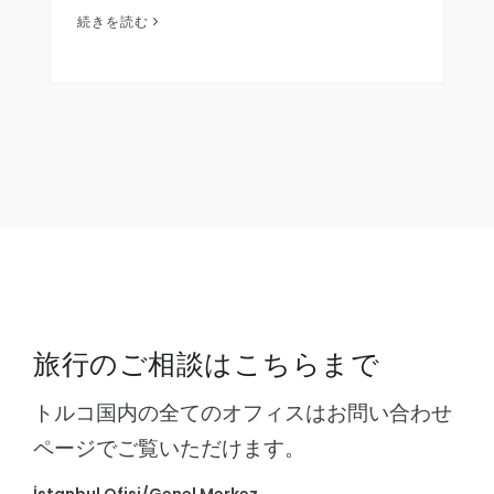
する従業員やマネージャーは、信頼性が高く、企
続きを読む
業の出張予約プロセスを簡素化するオン…
旅行のご相談はこちらまで
トルコ国内の全てのオフィスはお問い合わせ
ページでご覧いただけます。
İstanbul Ofisi/Genel Merkez