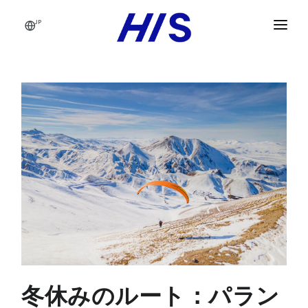
JP
クイックメニュー
法人向け旅行サービス
出張者
ソリューション
ビジネス旅行経験
企業規模別ソリューション
会議・イベント管理
トラベラーケア
中小企業および中規模企業
会社概要
旅行マネージャー
グローバル企業とホールディングス
ジャパンレールパス
旅行貯蓄プログラム
業界別ソリューション
JAPAN TRAVEL
旅行サービス
海事業界は
グローバルサプライヤーネットワーク
ブログ
繊維産業
冬休みのルート：パラン
上級管理職
建設業
通信