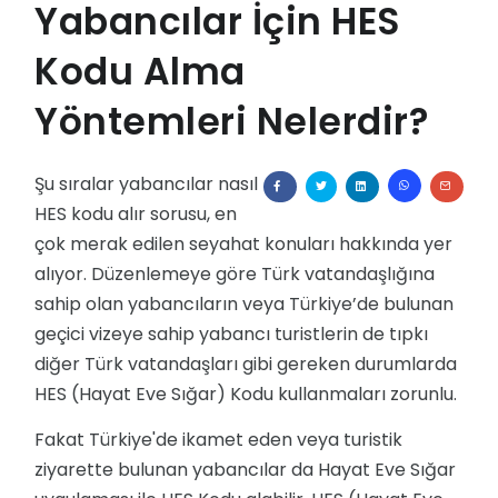
Yabancılar İçin HES
Global Garanti
Devlet Kurumları
Kodu Alma
Bleisure Assistant
Diğer Sektörler
Yöntemleri Nelerdir?
Şu sıralar yabancılar nasıl
HES kodu alır sorusu, en
çok merak edilen seyahat konuları hakkında yer
alıyor. Düzenlemeye göre Türk vatandaşlığına
sahip olan yabancıların veya Türkiye’de bulunan
geçici vizeye sahip yabancı turistlerin de tıpkı
diğer Türk vatandaşları gibi gereken durumlarda
HES (Hayat Eve Sığar) Kodu kullanmaları zorunlu.
Fakat Türkiye'de ikamet eden veya turistik
ziyarette bulunan yabancılar da Hayat Eve Sığar