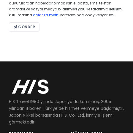
duyurulardan haberdar olmak için e-posta, sms, telefon
araması ve sosyal medya bildirimleri yolu ile tarafımla iletişim
kurulmasına
açık rıza metni
kapsamında onay veriyorum.
GÖNDER
HIS Travel 1980 yılında Japonya'da kurulmuş, 2005
yılından itibaren Türkiye'de hizmet vermeye başlamıştır.
Japon Nikkei borsasında H.I.S. Co., Ltd. ismiyle işlem
görmektedir.