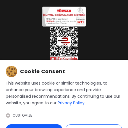
Cookie Consent
This website uses cookie or similar technologies, to
enhance your browsing experience and provide
Gizlilik Politikası
|
KVKK Başvuru
personalised recommendations. By continuing to use our
website, you agree to our
Privacy Policy
HIS Global web sitesinin tüm seyahat hizmetleri His
Uluslararası Turizm Sey. Acentası Ltd. Sti. tarafından
CUSTOMIZE
verilmektedir.