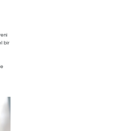
yeni
l bir
de