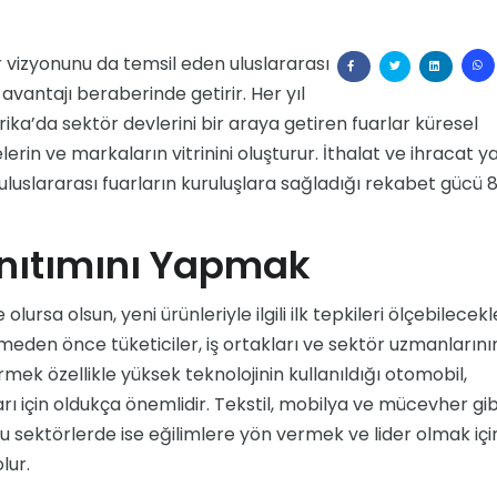
 vizyonunu da temsil eden uluslararası
 avantajı beraberinde getirir. Her yıl
a’da sektör devlerini bir araya getiren fuarlar küresel
erin ve markaların vitrinini oluşturur. İthalat ve ihracat 
 uluslararası fuarların kuruluşlara sağladığı rekabet gücü 
Tanıtımını Yapmak
lursa olsun, yeni ürünleriyle ilgili ilk tepkileri ölçebilecekl
eden önce tüketiciler, iş ortakları ve sektör uzmanlarını
ndirmek özellikle yüksek teknolojinin kullanıldığı otomobil,
lları için oldukça önemlidir. Tekstil, mobilya ve mücevher gib
ğu sektörlerde ise eğilimlere yön vermek ve lider olmak içi
lur.