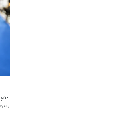
 yüz
tiyaç
ı