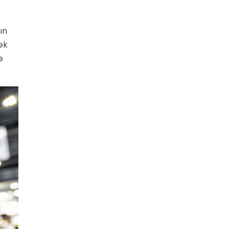
ın
ek
e