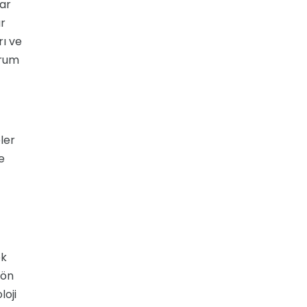
dar
ar
rı ve
urum
ler
e
ek
 ön
loji