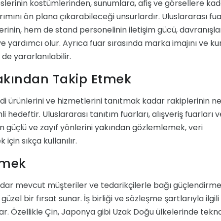
slerinin kostümlerinden, sunumlara, afiş ve görsellere ka
mını ön plana çıkarabileceği unsurlardır. Uluslararası fu
erinin, hem de stand personelinin iletişim gücü, davranışla
ye yardımcı olur. Ayrıca fuar sırasında marka imajını ve k
de yararlanılabilir.
Yakından Takip Etmek
di ürünlerini ve hizmetlerini tanıtmak kadar rakiplerinin ne
hedeftir. Uluslararası tanıtım fuarları, alışveriş fuarları v
rin güçlü ve zayıf yönlerini yakından gözlemlemek, veri
için sıkça kullanılır.
irmek
dar mevcut müşteriler ve tedarikçilerle bağı güçlendirm
güzel bir fırsat sunar. İş birliği ve sözleşme şartlarıyla ilgili
lar. Özellikle Çin, Japonya gibi Uzak Doğu ülkelerinde tekno