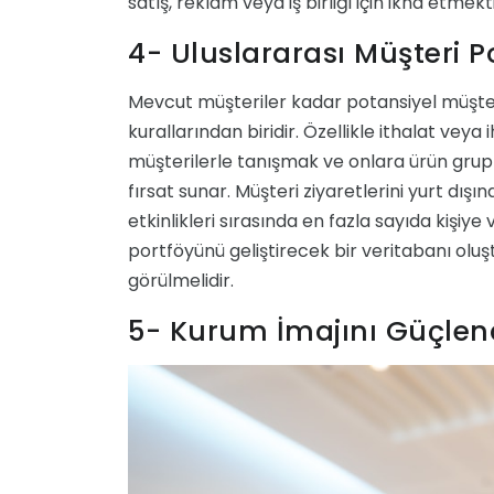
satış, reklam veya iş birliği için ikna etmekti
4- Uluslararası Müşteri 
Mevcut müşteriler kadar potansiyel müşter
kurallarından biridir. Özellikle ithalat veya i
müşterilerle tanışmak ve onlara ürün grup
fırsat sunar. Müşteri ziyaretlerini yurt dış
etkinlikleri sırasında en fazla sayıda kişiye
portföyünü geliştirecek bir veritabanı oluşt
görülmelidir.
5- Kurum İmajını Güçle