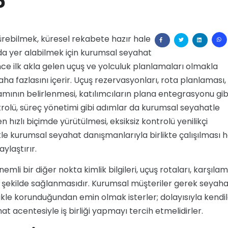
?
rdürebilmek, küresel rekabete hazır hale
nda yer alabilmek için kurumsal seyahat
nce ilk akla gelen uçuş ve yolculuk planlamaları olmakla
a fazlasını içerir. Uçuş rezervasyonları, rota planlaması,
nın belirlenmesi, katılımcıların plana entegrasyonu gib
trolü, süreç yönetimi gibi adımlar da kurumsal seyahatle
 hızlı biçimde yürütülmesi, eksiksiz kontrolü yenilikçi
llikle kurumsal seyahat danışmanlarıyla birlikte çalışılması
ylaştırır.
emli bir diğer nokta kimlik bilgileri, uçuş rotaları, karşıla
ir şekilde sağlanmasıdır. Kurumsal müşteriler gerek seyah
izlikle korunduğundan emin olmak isterler; dolayısıyla kendil
 acentesiyle iş birliği yapmayı tercih etmelidirler.