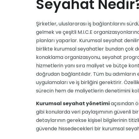
Seyahat Nedir
Şirketler, uluslararası iş bağlantılarını sü
gelmek ve çeşitli M.I.C.E organizasyonları
planları yaparlar. Kurumsal seyahat denili
birlikte kurumsal seyahatler bundan çok dah
konaklama organizasyonu, seyahat programı
hizmetlerin yanı sıra maliyet ve bütçe kon
doğrudan bağlantılıdır. Tüm bu adımların en
uygulamaları ve iş birliğini gerektirir. Öze
sürecin hem de maliyetlerin denetimini kola
Kurumsal seyahat yönetimi
açısından ön
gibi konularda veri paylaşımının güvenli b
detaylarının gerekse kişisel bilgilerinin tit
güvende hissedecekleri bir kurumsal seyahat