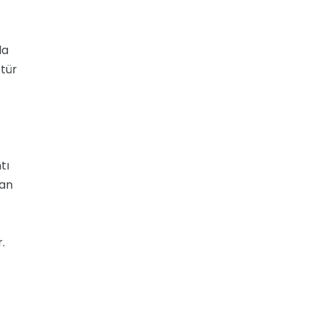
la
 tür
tı
yan
.