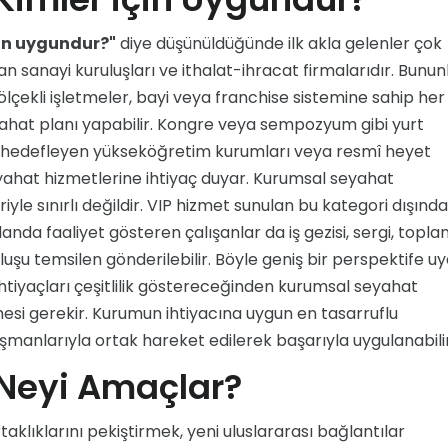
in uygundur?"
diye düşünüldüğünde ilk akla gelenler çok
an sanayi kuruluşları ve ithalat-ihracat firmalarıdır. Bunun
 ölçekli işletmeler, bayi veya franchise sistemine sahip her
eyahat planı yapabilir. Kongre veya sempozyum gibi yurt
lımı hedefleyen yükseköğretim kurumları veya resmî heyet
hat hizmetlerine ihtiyaç duyar. Kurumsal seyahat
eriyle sınırlı değildir. VIP hizmet sunulan bu kategori dışında
landa faaliyet gösteren çalışanlar da iş gezisi, sergi, toplan
uluşu temsilen gönderilebilir. Böyle geniş bir perspektife u
ihtiyaçları çeşitlilik göstereceğinden kurumsal seyahat
mesi gerekir. Kurumun ihtiyacına uygun en tasarruflu
manlarıyla ortak hareket edilerek başarıyla uygulanabilir
Neyi Amaçlar?
 ortaklıklarını pekiştirmek, yeni uluslararası bağlantılar