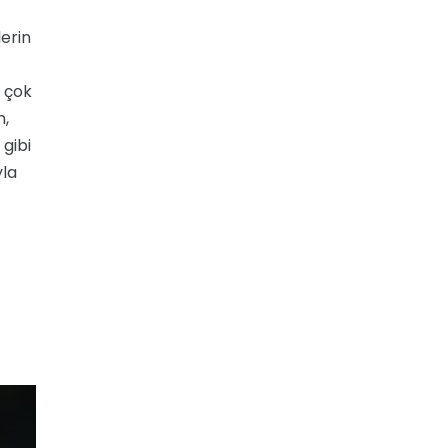
lerin
n çok
n,
 gibi
yla