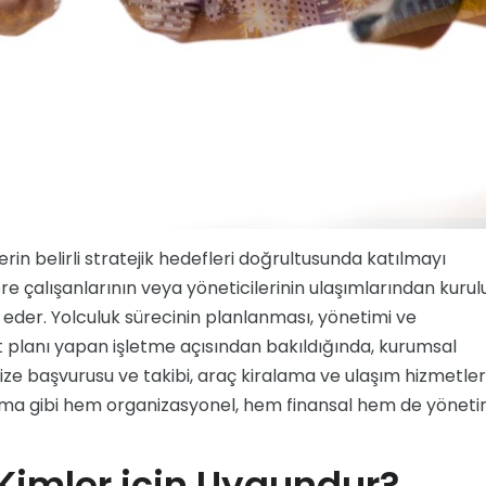
erin belirli stratejik hedefleri doğrultusunda katılmayı
klere çalışanlarının veya yöneticilerinin ulaşımlarından kuru
 eder. Yolculuk sürecinin planlanması, yönetimi ve
planı yapan işletme açısından bakıldığında, kurumsal
ize başvurusu ve takibi, araç kiralama ve ulaşım hizmetleri
ama gibi hem organizasyonel, hem finansal hem de yöneti
imler için Uygundur?