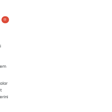
i
 hem
malar
at
erini