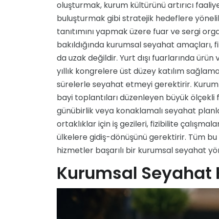
oluşturmak, kurum kültürünü artırıcı faaliy
buluşturmak gibi stratejik hedeflere yönel
tanıtımını yapmak üzere fuar ve sergi orga
bakıldığında kurumsal seyahat amaçları, fir
da uzak değildir. Yurt dışı fuarlarında ürü
yıllık kongrelere üst düzey katılım sağlamay
sürelerle seyahat etmeyi gerektirir. Kuru
bayi toplantıları düzenleyen büyük ölçekli f
günübirlik veya konaklamalı seyahat planla
ortaklıklar için iş gezileri, fizibilite çalışma
ülkelere gidiş-dönüşünü gerektirir. Tüm bu
hizmetler başarılı bir kurumsal seyahat yön
Kurumsal Seyahat H