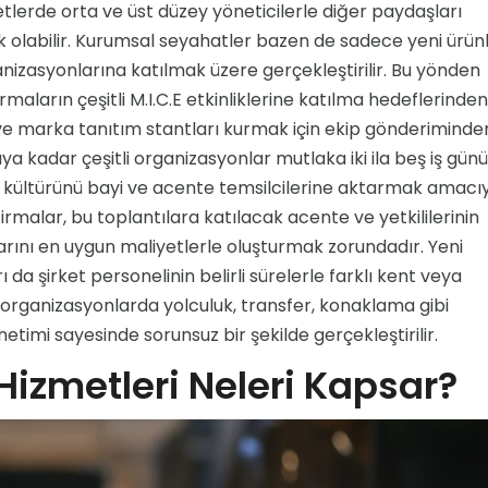
etlerde orta ve üst düzey yöneticilerle diğer paydaşları
ik olabilir. Kurumsal seyahatler bazen de sadece yeni ürün
nizasyonlarına katılmak üzere gerçekleştirilir. Bu yönden
maların çeşitli M.I.C.E etkinliklerine katılma hedeflerinde
n ve marka tanıtım stantları kurmak için ekip gönderiminde
a kadar çeşitli organizasyonlar mutlaka iki ila beş iş günü
m kültürünü bayi ve acente temsilcilerine aktarmak amacı
irmalar, bu toplantılara katılacak acente ve yetkililerinin
rını en uygun maliyetlerle oluşturmak zorundadır. Yeni
ları da şirket personelinin belirli sürelerle farklı kent veya
 organizasyonlarda yolculuk, transfer, konaklama gibi
etimi sayesinde sorunsuz bir şekilde gerçekleştirilir.
izmetleri Neleri Kapsar?