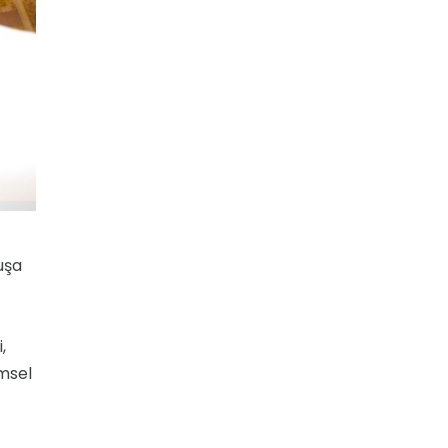
luşa
,
msel