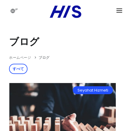
JP
クイックメニュー
法人向け旅行サービス
ブログ
出張者
ソリューション
ホームページ
ブログ
ビジネス旅行経験
企業規模別ソリューション
会議・イベント管理
すべて
トラベラーケア
中小企業および中規模企業
会社概要
旅行マネージャー
グローバル企業とホールディングス
ジャパンレールパス
Seyahat Hizmeti
旅行貯蓄プログラム
業界別ソリューション
JAPAN TRAVEL
旅行サービス
海事業界は
グローバルサプライヤーネットワーク
ブログ
繊維産業
上級管理職
建設業
通信