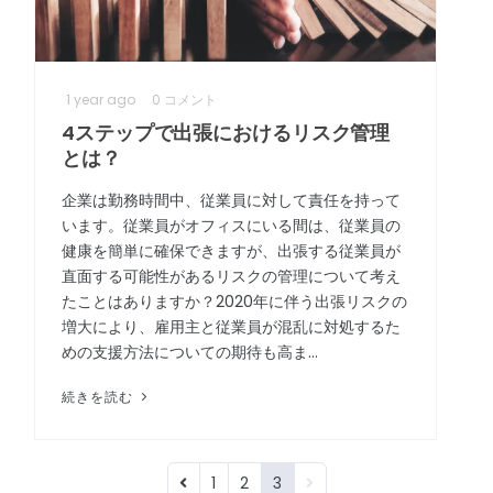
グローバル保証
政府機関
ビレジャーアシスタント
その他のセクター
1 year ago
0 コメント
4ステップで出張におけるリスク管理
とは？
企業は勤務時間中、従業員に対して責任を持って
います。従業員がオフィスにいる間は、従業員の
健康を簡単に確保できますが、出張する従業員が
直面する可能性があるリスクの管理について考え
たことはありますか？2020年に伴う出張リスクの
増大により、雇用主と従業員が混乱に対処するた
めの支援方法についての期待も高ま…
続きを読む
1
2
3