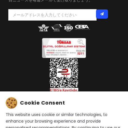
目ニュースを毎週メールで受け取りましょう。
Cookie Consent
This website uses cookie or similar technologies, to
enhance your browsing experience and provide
機密保持契約
|
KVKKお申込書
personalised recommendations. By continuing to use our